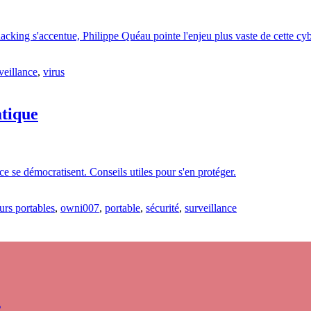
acking s'accentue, Philippe Quéau pointe l'enjeu plus vaste de cette cyb
veillance
,
virus
atique
nce se démocratisent. Conseils utiles pour s'en protéger.
urs portables
,
owni007
,
portable
,
sécurité
,
surveillance
s