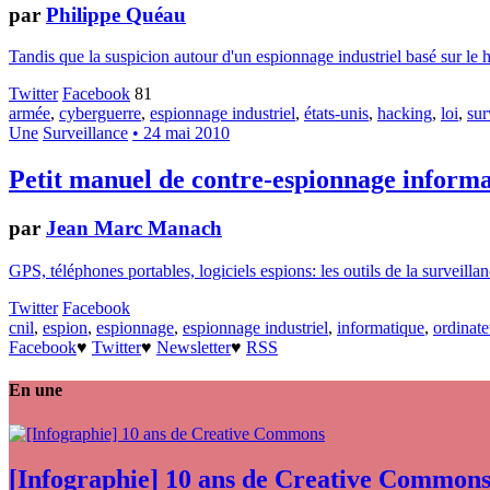
par
Philippe Quéau
Tandis que la suspicion autour d'un espionnage industriel basé sur le h
Twitter
Facebook
81
armée
,
cyberguerre
,
espionnage industriel
,
états-unis
,
hacking
,
loi
,
sur
Une
Surveillance
• 24 mai 2010
Petit manuel de contre-espionnage inform
par
Jean Marc Manach
GPS, téléphones portables, logiciels espions: les outils de la surveilla
Twitter
Facebook
cnil
,
espion
,
espionnage
,
espionnage industriel
,
informatique
,
ordinate
Facebook
♥
Twitter
♥
Newsletter
♥
RSS
En une
[Infographie] 10 ans de Creative Common