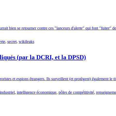
urrait bien se retourner contre ces "lanceurs d'alerte" qui font "fuiter"
erte
,
secret
,
wikileaks
 fliqués (par la DCRI, et la DPSD)
roristes et espions étrangers. Ils surveillent (et protègent) également l
ndustriel
,
intelligence économique
,
pôles de compétitivité
,
renseigneme