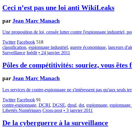
Ceci n’est pas une loi anti WikiLeaks
par
Jean Marc Manach
Une proposition de loi, censée lutter contre l'espionnage industriel, po
Twitter
Facebook
518
classification
,
espionnage industriel
,
guerre économique
,
lanceurs d'al
Surveillance
Inédit
• 24 janvier 2011
Pôles de compétitivités: souriez, vous êtes
par
Jean Marc Manach
Les services de contre-espionnage ne s'intéressent pas qu'aux seuls ter
Twitter
Facebook
91
contre-espionnage
,
DCRI
,
DGSE
,
dpsd
,
dst
,
espionnage
,
espionnage i
Libertés Numériques
Cross-post
• 3 janvier 2011
De la cyberguerre à la surveillance