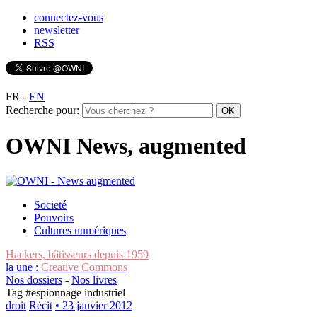
connectez-vous
newsletter
RSS
FR
-
EN
Recherche pour:
OWNI News, augmented
Societé
Pouvoirs
Cultures numériques
Hackers, bâtisseurs depuis 1959
la une :
Creative Commons
Nos dossiers
-
Nos livres
Tag #
espionnage industriel
droit
Récit
• 23 janvier 2012