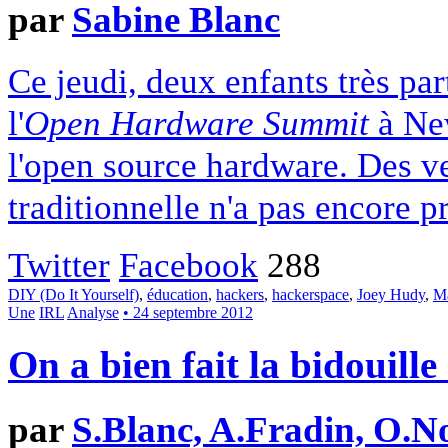
par
Sabine Blanc
Ce jeudi, deux enfants très pa
l'
Open Hardware Summit
à New
l'open source hardware. Des ve
traditionnelle n'a pas encore p
Twitter
Facebook
288
DIY (Do It Yourself)
,
éducation
,
hackers
,
hackerspace
,
Joey Hudy
,
M
Une
IRL
Analyse
• 24 septembre 2012
On a bien fait la bidouille 
par
S.Blanc, A.Fradin, O.N