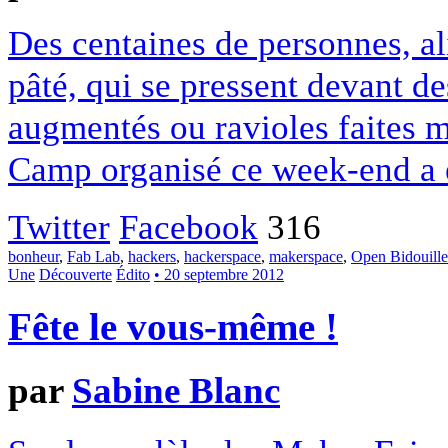
Des centaines de personnes, a
pâté, qui se pressent devant d
augmentés ou ravioles faites m
Camp organisé ce week-end a ét
Twitter
Facebook
316
bonheur
,
Fab Lab
,
hackers
,
hackerspace
,
makerspace
,
Open Bidouill
Une
Découverte
Édito
• 20 septembre 2012
Fête le vous-même !
par
Sabine Blanc