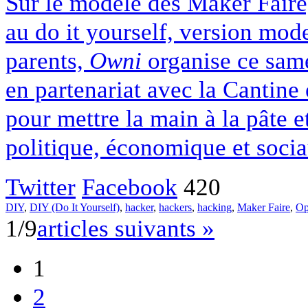
Sur le modèle des Maker Faire
au do it yourself, version mod
parents,
Owni
organise ce sam
en partenariat avec la Cantine
pour mettre la main à la pâte e
politique, économique et socia
Twitter
Facebook
420
DIY
,
DIY (Do It Yourself)
,
hacker
,
hackers
,
hacking
,
Maker Faire
,
Op
1/9
articles suivants »
1
2