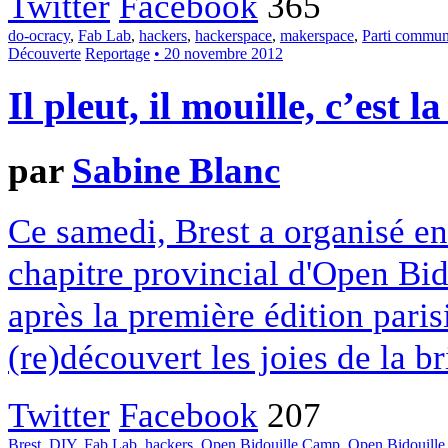
Twitter
Facebook
365
do-ocracy
,
Fab Lab
,
hackers
,
hackerspace
,
makerspace
,
Parti commun
Découverte
Reportage
• 20 novembre 2012
Il pleut, il mouille, c’est la
par
Sabine Blanc
Ce samedi, Brest a organisé en
chapitre provincial d'Open Bi
après la première édition pari
(re)découvert les joies de la b
Twitter
Facebook
207
Brest
,
DIY
,
Fab Lab
,
hackers
,
Open Bidouille Camp
,
Open Bidouille