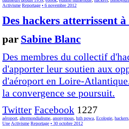
bâtisseurs depuis 1959
,
ebook
,
édition numérique
,
hackers
,
photojour
Activisme
Reportage
• 6 novembre 2012
Des hackers atterrissent
par
Sabine Blanc
Des membres du collectif d'ha
d'apporter leur soutien aux op
d'aéroport en Loire-Atlantique.
la convergence se poursuit.
Twitter
Facebook
1227
aéroport
,
altermondialisme
,
anonymous
,
bzh powa
,
Ecologie
,
hackers
Une
Activisme
Reportage
• 30 octobre 2012