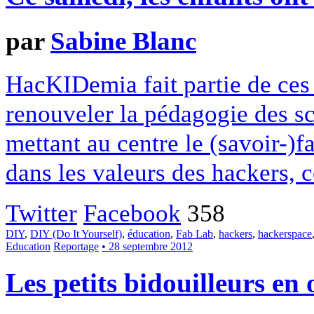
par
Sabine Blanc
HacKIDemia fait partie de ces 
renouveler la pédagogie des sc
mettant au centre le (savoir-)fa
dans les valeurs des hackers, c
Twitter
Facebook
358
DIY
,
DIY (Do It Yourself)
,
éducation
,
Fab Lab
,
hackers
,
hackerspace
Education
Reportage
• 28 septembre 2012
Les petits bidouilleurs en