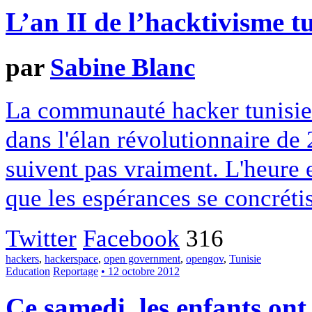
L’an II de l’hacktivisme t
par
Sabine Blanc
La communauté hacker tunisien
dans l'élan révolutionnaire de 
suivent pas vraiment. L'heure 
que les espérances se concrétis
Twitter
Facebook
316
hackers
,
hackerspace
,
open government
,
opengov
,
Tunisie
Education
Reportage
• 12 octobre 2012
Ce samedi, les enfants ont