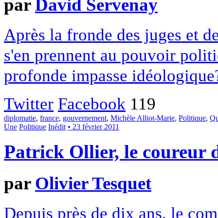
par
David Servenay
Après la fronde des juges et de
s'en prennent au pouvoir polit
profonde impasse idéologique
Twitter
Facebook
119
diplomatie
,
france
,
gouvernement
,
Michèle Alliot-Marie
,
Politique
,
Qu
Une
Politique
Inédit
• 23 février 2011
Patrick Ollier, le coureur 
par
Olivier Tesquet
Depuis près de dix ans, le co