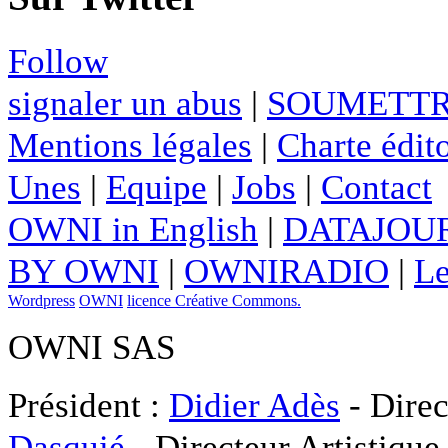
Follow
signaler un abus
|
SOUMETTR
Mentions légales
|
Charte édito
Unes
|
Equipe
|
Jobs
|
Contact
OWNI in English
|
DATAJOUR
BY OWNI
|
OWNIRADIO
|
Le
Wordpress
OWNI
licence Créative Commons.
OWNI SAS
Président :
Didier Adès
- Direc
Dasquié
- Directeur Artistique