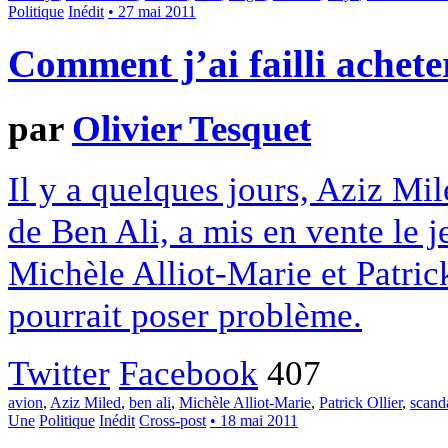
Politique
Inédit
• 27 mai 2011
Comment j’ai failli achete
par
Olivier Tesquet
Il y a quelques jours, Aziz Mi
de Ben Ali, a mis en vente le je
Michèle Alliot-Marie et Patrick
pourrait poser problème.
Twitter
Facebook
407
avion
,
Aziz Miled
,
ben ali
,
Michèle Alliot-Marie
,
Patrick Ollier
,
scand
Une
Politique
Inédit
Cross-post
• 18 mai 2011