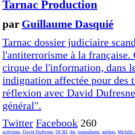
Tarnac Production
par
Guillaume Dasquié
Tarnac dossier judiciaire scan
l'antiterrorisme à la française.
cirque de l'information, dans 
indignation affectée pour des 
réflexion avec David Dufresne
général".
Twitter
Facebook
260
activisme
,
David Dufresne
,
DCRI
,
dst
,
journalisme
,
médias
,
Michèle 