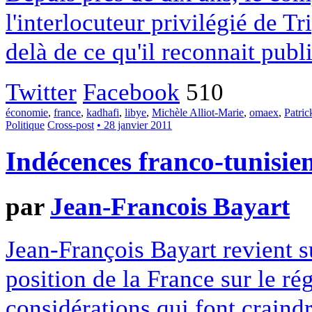
l'interlocuteur privilégié de Tr
delà de ce qu'il reconnait pub
Twitter
Facebook
510
économie
,
france
,
kadhafi
,
libye
,
Michèle Alliot-Marie
,
omaex
,
Patric
Politique
Cross-post
• 28 janvier 2011
Indécences franco-tunisie
par
Jean-Francois Bayart
Jean-François Bayart revient s
position de la France sur le ré
considérations qui font craind