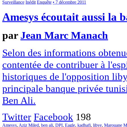
Surveillance
Inédit
Enquête
• 7 décembre 2011
Amesys écoutait aussi la 
par
Jean Marc Manach
Selon des informations obtenu
contentée de contribuer à l'es
historiques de l'opposition liby
principale banque privée tunis
Ben Ali.
Twitter
Facebook
198
Amesys
,
Aziz Miled
,
ben ali
,
DPI
,
Eagle
,
kadhafi
,
libye
,
Marouane M