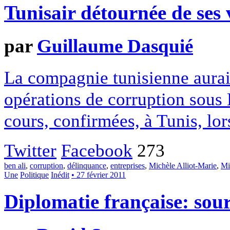
Tunisair détournée de ses 
par
Guillaume Dasquié
La compagnie tunisienne aurait
opérations de corruption sous 
cours, confirmées, à Tunis, lo
Twitter
Facebook
273
ben ali
,
corruption
,
délinquance
,
entreprises
,
Michèle Alliot-Marie
,
Mi
Une
Politique
Inédit
• 27 février 2011
Diplomatie française: sour