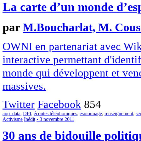
La carte d’un monde d’es
par
M.Boucharlat, M. Couss
OWNI en partenariat avec Wiki
interactive permettant d'identif
monde qui développent et vend
massives.
Twitter
Facebook
854
app_data
,
DPI
,
écoutes téléphoniques
,
espionnage
,
renseignement
,
se
Activisme
Inédit
• 3 novembre 2011
30 ans de bidouille politiq