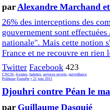
par
Alexandre Marchand et
26% des interceptions des co
gouvernement sont effectuées a
nationale". Mais cette notion s
France et ne recouvre en rien le
Twitter
Facebook
423
CNCIS
,
écoutes
,
fadettes
,
services secrets
,
surveillance
Politique
Enquête
• 21 juin 2011
Djouhri contre Péan le ma
par
Guillaume Dasquié