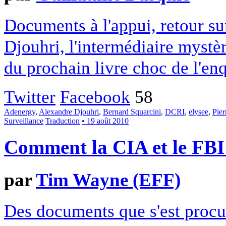
Documents à l'appui, retour sur
Djouhri, l'intermédiaire mystè
du prochain livre choc de l'en
Twitter
Facebook
58
Adenergy
,
Alexandre Djouhri
,
Bernard Squarcini
,
DCRI
,
elysee
,
Pier
Surveillance
Traduction
• 19 août 2010
Comment la CIA et le FBI u
par
Tim Wayne (EFF)
Des documents que s'est procur