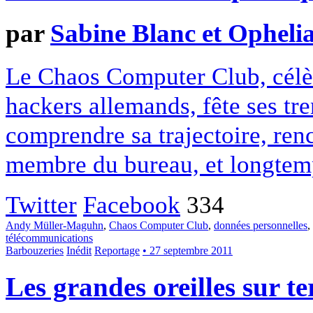
par
Sabine Blanc et Opheli
Le Chaos Computer Club, célèb
hackers allemands, fête ses tr
comprendre sa trajectoire, re
membre du bureau, et longtemp
Twitter
Facebook
334
Andy Müller-Maguhn
,
Chaos Computer Club
,
données personnelles
,
télécommunications
Barbouzeries
Inédit
Reportage
• 27 septembre 2011
Les grandes oreilles sur t