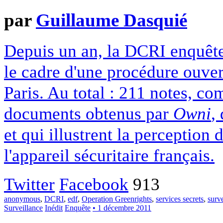
par
Guillaume Dasquié
Depuis un an, la DCRI enquête
le cadre d'une procédure ouver
Paris. Au total : 211 notes, c
documents obtenus par
Owni
,
et qui illustrent la perception
l'appareil sécuritaire français.
Twitter
Facebook
913
anonymous
,
DCRI
,
edf
,
Operation Greenrights
,
services secrets
,
surv
Surveillance
Inédit
Enquête
• 1 décembre 2011